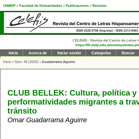
UNMDP
>
Facultad de Humanidades
>
Publicaciones
>
Revistas
CELEHIS : Revista del Centro de Letras H
https://fh.mdp.edu.ar/revistas/index.ph
Inicio
Acerca de
Iniciar sesión
Categorías
Buscar
Inicio
>
Núm. 49 (2025)
>
Guadarrama Aguirre
CLUB BELLEK: Cultura, política y
performatividades migrantes a tr
tránsito
Omar Guadarrama Aguirre