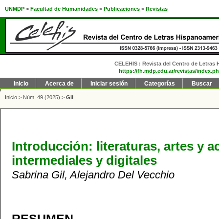
UNMDP
>
Facultad de Humanidades
>
Publicaciones
>
Revistas
CELEHIS : Revista del Centro de Letras H
https://fh.mdp.edu.ar/revistas/index.ph
Inicio
Acerca de
Iniciar sesión
Categorías
Buscar
Inicio
>
Núm. 49 (2025)
>
Gil
Introducción: literaturas, artes y 
intermediales y digitales
Sabrina Gil, Alejandro Del Vecchio
RESUMEN