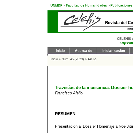
UNMDP
>
Facultad de Humanidades
>
Publicaciones
CELEHIS : 
https://
Inicio
Acerca de
Iniciar sesión
Inicio
>
Núm. 45 (2023)
>
Aiello
Travesías de la incesancia. Dossier h
Francisco Aiello
RESUMEN
Presentación al Dossier Homenaje a Noé Jitr