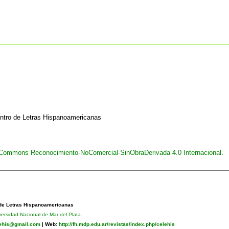
entro de Letras Hispanoamericanas
e Commons Reconocimiento-NoComercial-SinObraDerivada 4.0 Internacional
.
 de Letras Hispanoamericanas
versidad Nacional de Mar del Plata
.
lehis@gmail.com
|
Web:
http://fh.mdp.edu.ar/revistas/index.php/celehis