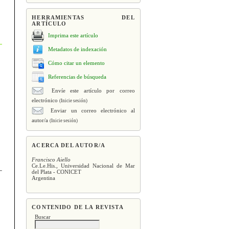
HERRAMIENTAS DEL
ARTÍCULO
Imprima este artículo
Metadatos de indexación
Cómo citar un elemento
Referencias de búsqueda
Envíe este artículo por correo
electrónico
(Inicie sesión)
Enviar un correo electrónico al
autor/a
(Inicie sesión)
ACERCA DEL AUTOR/A
Francisco Aiello
Ce.Le.His., Universidad Nacional de Mar
del Plata - CONICET
Argentina
CONTENIDO DE LA REVISTA
Buscar