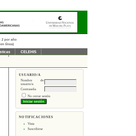
: 2 por año
en línea)
sticas
CELEHIS
USUARIO/A
Nombre de
usuario/a
Contraseña
No cerrar sesión
NOTIFICACIONES
Vista
Suscribirse