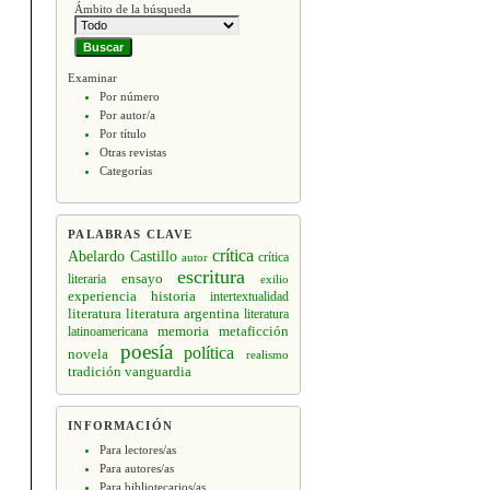
Ámbito de la búsqueda
Examinar
Por número
Por autor/a
Por título
Otras revistas
Categorías
PALABRAS CLAVE
crítica
Abelardo Castillo
crítica
autor
escritura
ensayo
literaria
exilio
experiencia
historia
intertextualidad
literatura
literatura argentina
literatura
memoria
latinoamericana
metaficción
poesía
política
novela
realismo
tradición
vanguardia
INFORMACIÓN
Para lectores/as
Para autores/as
Para bibliotecarios/as