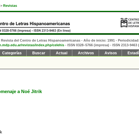
>
Revistas
Revista del Centro de Letras Hispanoamericanas - Año de inicio: 1991 - Periodicidad
fh.mdp.edu.ar/revistas/index.php/celehis
- ISSN 0328–5766 (impresa)
- ISSN 2313-9463 (
Categorías
Buscar
Actual
Archivos
Avisos
Estadí
omenaje a Noé Jitrik
ik