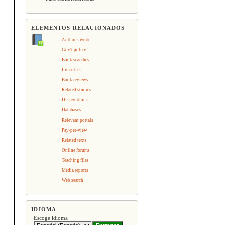
ELEMENTOS RELACIONADOS
Author's work
Gov't policy
Book searches
Lit critics
Book reviews
Related studies
Dissertations
Databases
Relevant portals
Pay-per-view
Related texts
Online forums
Teaching files
Media reports
Web search
IDIOMA
Escoge idioma