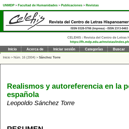
UNMDP
>
Facultad de Humanidades
>
Publicaciones
>
Revistas
CELEHIS : Revista del Centro de Letras H
https://fh.mdp.edu.ar/revistas/index.ph
Inicio
Acerca de
Iniciar sesión
Categorías
Buscar
Inicio
>
Núm. 16 (2004)
>
Sánchez Torre
Realismos y autoreferencia en la p
española
Leopoldo Sánchez Torre
RESUMEN