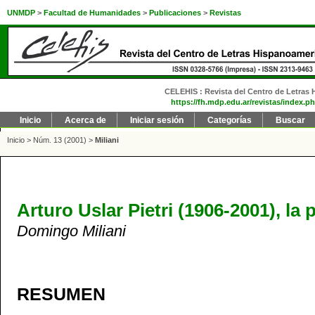
UNMDP
>
Facultad de Humanidades
>
Publicaciones
>
Revistas
CELEHIS : Revista del Centro de Letras H
https://fh.mdp.edu.ar/revistas/index.ph
Inicio
Acerca de
Iniciar sesión
Categorías
Buscar
Inicio
>
Núm. 13 (2001)
>
Miliani
Arturo Uslar Pietri (1906-2001), l
Domingo Miliani
RESUMEN