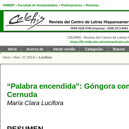
UNMDP
>
Facultad de Humanidades
>
Publicaciones
>
Revistas
CELEHIS : Revista del Centro de Letras H
https://fh.mdp.edu.ar/revistas/index.ph
Inicio
Acerca de
Iniciar sesión
Categorías
Buscar
Inicio
>
Núm. 27 (2014)
>
Lucifora
“Palabra encendida”: Góngora co
Cernuda
María Clara Lucifora
RESUMEN