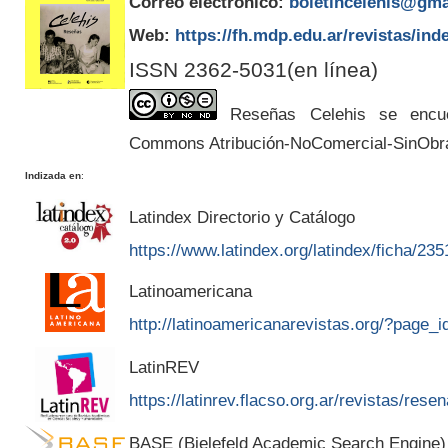
Correo electrónico:
boletincelehis@gma
Web:
https://fh.mdp.edu.ar/revistas/ind
ISSN 2362-5031(en línea)
Reseñas Celehis se encuen
Commons Atribución-NoComercial-SinObr
Indizada en
:
Latindex Directorio y Catálogo
https://www.latindex.org/latindex/ficha/235
Latinoamericana
http://latinoamericanarevistas.org/?page_
LatinREV
https://latinrev.flacso.org.ar/revistas/rese
BASE (Bielefeld Academic Search Engine)