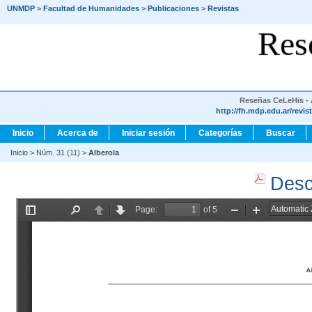
UNMDP
>
Facultad de Humanidades
>
Publicaciones
>
Revistas
Res
Reseñas CeLeHis - A
http://fh.mdp.edu.ar/revis
Inicio
Acerca de
Iniciar sesión
Categorías
Buscar
Inicio
>
Núm. 31 (11)
>
Alberola
Desc