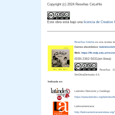
Copyright (c) 2024 Reseñas CeLeHis
Este obra está bajo una
licencia de Creativ
Reseñas Celehis
es una revista de
Correo electrónico:
boletincele
Web:
https://fh.mdp.edu.ar/revis
ISSN 2362-5031(en línea)
Reseñas Cele
SinObraDerivada 4.0.
Indizada en
:
Latindex Directorio y Catálogo
https://www.latindex.org/latindex/
Latinoamericana
http://latinoamericanarevistas.or