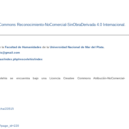
e Commons Reconocimiento-NoComercial-SinObraDerivada 4.0 Internacional
.
 la
Facultad de Humanidades
de la
Universidad Nacional de Mar del Plata
.
his@gmail.com
tas/index.php/rescelehis/index
his se encuentra bajo una Licencia Creative Commons Atribución-NoComercial-
ficha/23515
g/?page_id=220