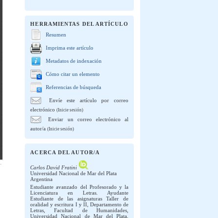
HERRAMIENTAS DEL ARTÍCULO
Resumen
Imprima este artículo
Metadatos de indexación
Cómo citar un elemento
Referencias de búsqueda
Envíe este artículo por correo
electrónico
(Inicie sesión)
Enviar un correo electrónico al
autor/a
(Inicie sesión)
ACERCA DEL AUTOR/A
Carlos David Fratini
Universidad Nacional de Mar del Plata
Argentina
Estudiante avanzado del Profesorado y la
Licenciatura en Letras. Ayudante
Estudiante de las asignaturas Taller de
oralidad y escritura I y II, Departamento de
Letras, Facultad de Humanidades,
Universidad Nacional de Mar del Plata,