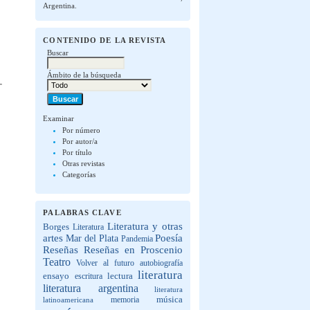
Argentina.
CONTENIDO DE LA REVISTA
Buscar
Ámbito de la búsqueda
Examinar
Por número
Por autor/a
Por título
Otras revistas
Categorías
PALABRAS CLAVE
Literatura y otras
Borges
Literatura
artes
Poesía
Mar del Plata
Pandemia
Reseñas
Reseñas en Proscenio
Teatro
Volver al futuro
autobiografía
literatura
lectura
ensayo
escritura
literatura argentina
literatura
música
latinoamericana
memoria