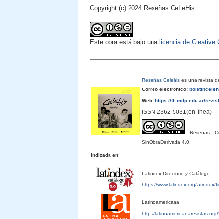
Copyright (c) 2024 Reseñas CeLeHis
Este obra está bajo una
licencia de Creativ
Reseñas Celehis
es una revista de
Correo electrónico:
boletincele
Web:
https://fh.mdp.edu.ar/revis
ISSN 2362-5031(en línea)
Reseñas Cele
SinObraDerivada 4.0.
Indizada en
:
Latindex Directorio y Catálogo
https://www.latindex.org/latindex/
Latinoamericana
http://latinoamericanarevistas.or