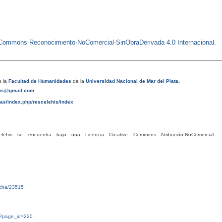
e Commons Reconocimiento-NoComercial-SinObraDerivada 4.0 Internacional
.
 la
Facultad de Humanidades
de la
Universidad Nacional de Mar del Plata
.
his@gmail.com
tas/index.php/rescelehis/index
his se encuentra bajo una Licencia Creative Commons Atribución-NoComercial-
ficha/23515
g/?page_id=220