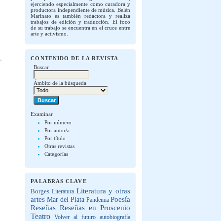
ejerciendo especialmente como curadora y
productora independiente de música. Belén
Marinato es también redactora y realiza
trabajos de edición y traducción. El foco
de su trabajo se encuentra en el cruce entre
arte y activismo.
CONTENIDO DE LA REVISTA
Buscar
Ámbito de la búsqueda
Examinar
Por número
Por autor/a
Por título
Otras revistas
Categorías
PALABRAS CLAVE
Literatura y otras
Borges
Literatura
artes
Poesía
Mar del Plata
Pandemia
Reseñas
Reseñas en Proscenio
Teatro
Volver al futuro
autobiografía