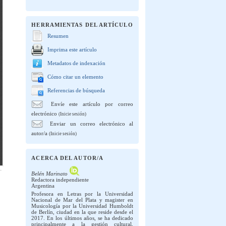
HERRAMIENTAS DEL ARTÍCULO
Resumen
Imprima este artículo
Metadatos de indexación
Cómo citar un elemento
Referencias de búsqueda
Envíe este artículo por correo
electrónico
(Inicie sesión)
Enviar un correo electrónico al
autor/a
(Inicie sesión)
ACERCA DEL AUTOR/A
Belén Marinato
Redactora independiente
Argentina
Profesora en Letras por la Universidad
Nacional de Mar del Plata y magister en
Musicología por la Universidad Humboldt
de Berlín, ciudad en la que reside desde el
2017. En los últimos años, se ha dedicado
principalmente a la gestión cultural,