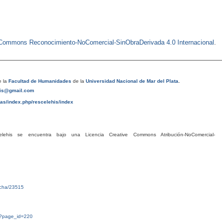
e Commons Reconocimiento-NoComercial-SinObraDerivada 4.0 Internacional
.
 la
Facultad de Humanidades
de la
Universidad Nacional de Mar del Plata
.
his@gmail.com
tas/index.php/rescelehis/index
his se encuentra bajo una Licencia Creative Commons Atribución-NoComercial-
ficha/23515
g/?page_id=220