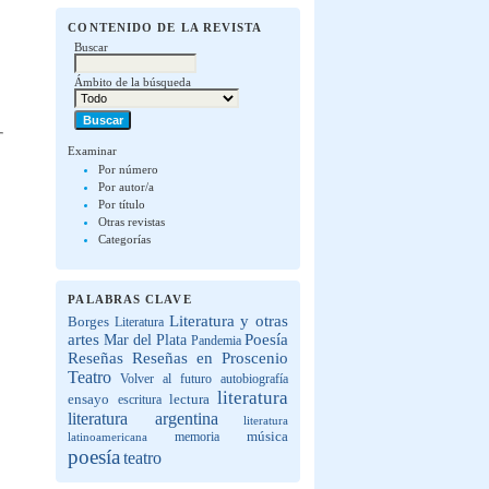
CONTENIDO DE LA REVISTA
Buscar
Ámbito de la búsqueda
Examinar
Por número
Por autor/a
Por título
Otras revistas
Categorías
PALABRAS CLAVE
Literatura y otras
Borges
Literatura
artes
Poesía
Mar del Plata
Pandemia
Reseñas
Reseñas en Proscenio
Teatro
Volver al futuro
autobiografía
literatura
lectura
ensayo
escritura
literatura argentina
literatura
música
latinoamericana
memoria
poesía
teatro