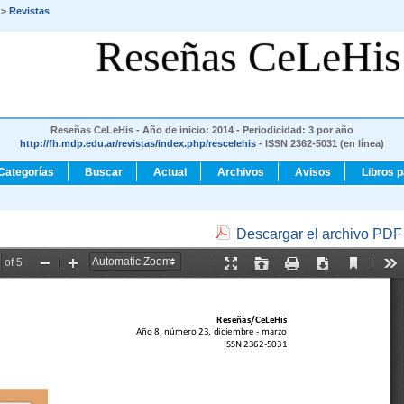
>
Revistas
Reseñas CeLeHis
Reseñas CeLeHis - Año de inicio: 2014 - Periodicidad: 3 por año
http://fh.mdp.edu.ar/revistas/index.php/rescelehis
- ISSN 2362-5031 (en línea)
Categorías
Buscar
Actual
Archivos
Avisos
Libros 
Descargar el archivo PDF