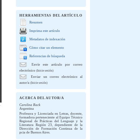
HERRAMIENTAS DEL ARTÍCULO
Resumen
Imprima este artículo
Metadatos de indexación
Cómo citar un elemento
Referencias de búsqueda
Envíe este artículo por correo
electrónico
(Inicie sesión)
Enviar un correo electrónico al
autor/a
(Inicie sesión)
ACERCA DEL AUTOR/A
Carolina Rack
Argentina
Profesora y Licenciada en Letras, docente,
formadora perteneciente al Equipo Técnico
Regional de Prácticas del Lenguaje y la
Literatura Región 23, dependiente de la
Dirección de Formación Continua de la
pcia de Buenos Aires.