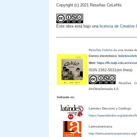
Copyright (c) 2021 Reseñas CeLeHis
Este obra está bajo una
licencia de Creativ
Reseñas Celehis
es una revista de
Correo electrónico:
boletincele
Web:
https://fh.mdp.edu.ar/revis
ISSN 2362-5031(en línea)
Reseñas Cele
SinObraDerivada 4.0.
Indizada en
:
Latindex Directorio y Catálogo
https://www.latindex.org/latindex/
Latinoamericana
http://latinoamericanarevistas.or