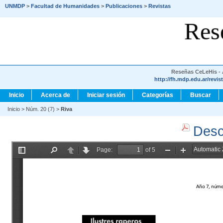
UNMDP
>
Facultad de Humanidades
>
Publicaciones
>
Revistas
Res
Reseñas CeLeHis - A
http://fh.mdp.edu.ar/revis
Inicio
Acerca de
Iniciar sesión
Categorías
Buscar
Inicio
>
Núm. 20 (7)
>
Riva
Desc