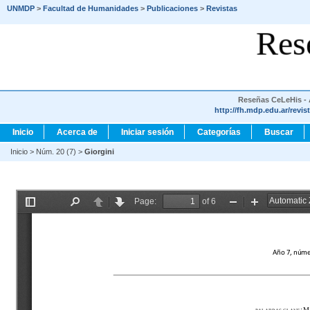
UNMDP
>
Facultad de Humanidades
>
Publicaciones
>
Revistas
Res
Reseñas CeLeHis - A
http://fh.mdp.edu.ar/revis
Inicio
Acerca de
Iniciar sesión
Categorías
Buscar
Inicio
>
Núm. 20 (7)
>
Giorgini