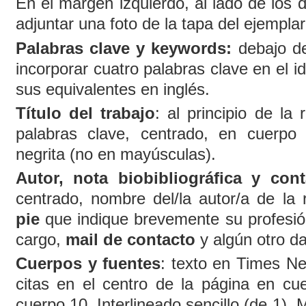
En el margen izquierdo, al lado de los da
adjuntar una foto de la tapa del ejemplar
Palabras clave y keywords:
debajo de
incorporar cuatro palabras clave en el id
sus equivalentes en inglés.
Título del trabajo
: al principio de la
palabras clave, centrado,
en cuerpo 
negrita (no en mayúsculas).
Autor, nota biobibliográfica y con
centrado,
nombre del/la autor/a de la
pie
que indique brevemente su profesión,
cargo,
mail de contacto
y algún otro d
Cuerpos y fuentes
: texto en Times N
citas en el centro de la página en cu
cuerpo 10. Interlineado sencillo (de 1).