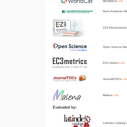
WorldDCat
Link
Ibero-American 
CZ3 Electronische 
Open Science Dir
EC3 metrics
Link
JournalsTOCs
Lin
Malena
Link
Evaluated by:
Latindex Catalog