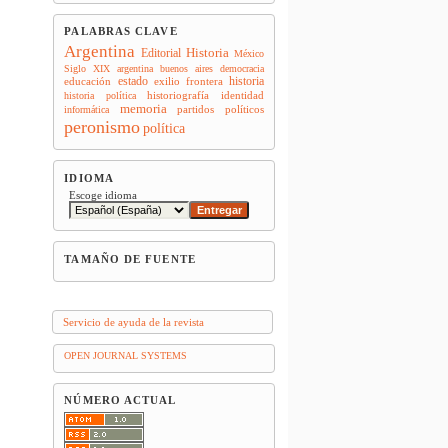
PALABRAS CLAVE
Argentina
Historia
Editorial
México
Siglo XIX
argentina
buenos aires
democracia
estado
historia
educación
exilio
frontera
historiografía
identidad
historia política
memoria
partidos políticos
informática
peronismo
política
IDIOMA
Escoge idioma
TAMAÑO DE FUENTE
Servicio de ayuda de la revista
OPEN JOURNAL SYSTEMS
NÚMERO ACTUAL