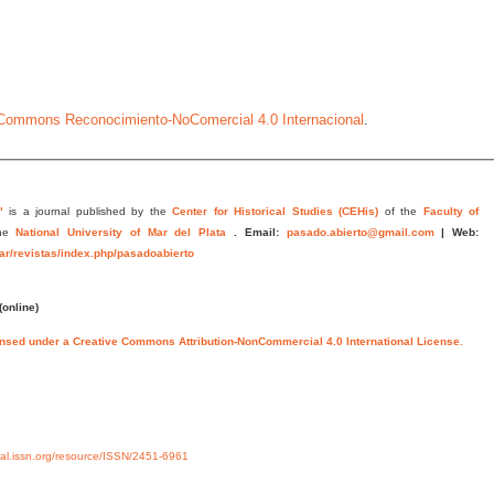
e Commons Reconocimiento-NoComercial 4.0 Internacional
.
"
is a journal published by the
Center for Historical Studies (CEHis)
of the
Faculty of
he
National University of Mar del Plata
.
Email:
pasado.abierto@gmail.com
|
Web:
.ar/revistas/index.php/pasadoabierto
(online)
ensed under a Creative Commons Attribution-NonCommercial 4.0 International License.
rtal.issn.org/resource/ISSN/2451-6961