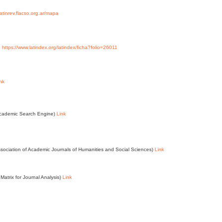
/latinrev.flacso.org.ar/mapa
y
https://www.latindex.org/latindex/ficha?folio=26011
nk
Academic Search Engine)
Link
ssociation of Academic Journals of Humanities and Social Sciences)
Link
Matrix for Journal Analysis)
Link