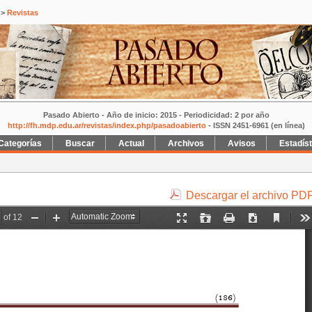
>
Revistas
Pasado Abierto - Año de inicio: 2015 - Periodicidad: 2 por año
http://fh.mdp.edu.ar/revistas/index.php/pasadoabierto
- ISSN 2451-6961 (en línea)
Categorías
Buscar
Actual
Archivos
Avisos
Estadís
Descargar el archivo PD