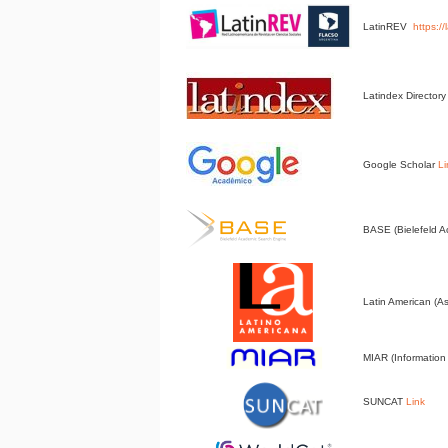
LatinREV
https:/
Latindex Director
Google Scholar
Li
BASE (Bielefeld 
Latin American (A
MIAR (Information 
SUNCAT
Link