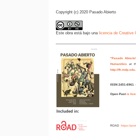
Copyright (c) 2020 Pasado Abierto
Este obra está bajo una
licencia de Creativ
"Pasado Abierto
Humanities
at t
http://fh.mdp.edu
ISSN 2451-6961
Open Past
is lic
Included in:
ROAD
https://po