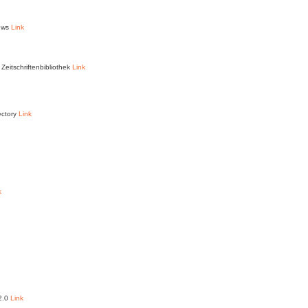
News
Link
Zeitschriftenbibliothek
Link
ectory
Link
k
 2.0
Link