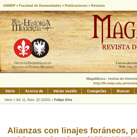
UNMDP
>
Facultad de Humanidades
>
Publicaciones
>
Revistas
Magallánica : revista de histori
http://fh.mdp.edu.ar/revis
Inicio
Acerca de
Iniciar sesión
Categorías
Buscar
Inicio
>
Vol. 11, Núm. 22 (2025)
>
Felipo Orts
Alianzas con linajes foráneos, p