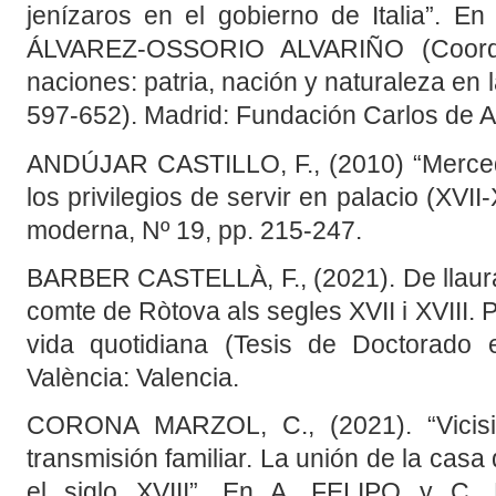
jenízaros en el gobierno de Italia”. 
ÁLVAREZ-OSSORIO ALVARIÑO (Coords
naciones: patria, nación y naturaleza en
597-652). Madrid: Fundación Carlos de 
ANDÚJAR CASTILLO, F., (2010) “Merced
los privilegios de servir en palacio (XVII-
moderna, Nº 19, pp. 215-247.
BARBER CASTELLÀ, F., (2021). De llaurad
comte de Ròtova als segles XVII i XVIII. Pa
vida quotidiana (Tesis de Doctorado e
València: Valencia.
CORONA MARZOL, C., (2021). “Vicisi
transmisión familiar. La unión de la casa
el siglo XVIII”. En A. FELIPO y C.