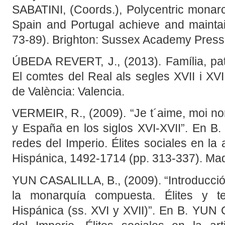
SABATINI, (Coords.), Polycentric monar
Spain and Portugal achieve and mainta
73-89). Brighton: Sussex Academy Press
ÚBEDA REVERT, J., (2013). Família, patr
El comtes del Real als segles XVII i XVII
de València: Valencia.
VERMEIR, R., (2009). “Je t´aime, moi no
y España en los siglos XVI-XVII”. En 
redes del Imperio. Élites sociales en la
Hispánica, 1492-1714 (pp. 313-337). Mad
YUN CASALILLA, B., (2009). “Introducción
la monarquía compuesta. Élites y te
Hispánica (ss. XVI y XVII)”. En B. YUN 