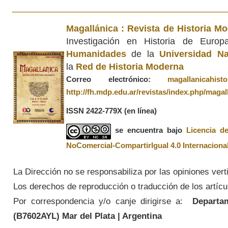
Magallánica : Revista de Historia M
Investigación en Historia de Euro
Humanidades
de la
Universidad Na
la
Red de Historia Moderna
Correo electrónico:
magallanicahis
http://fh.mdp.edu.ar/revistas/index.php/magal
ISSN 2422-779X
(en línea)
se encuentra bajo
Licencia d
NoComercial-CompartirIgual 4.0 Internaciona
La Dirección no se responsabiliza por las opiniones vert
Los derechos de reproducción o traducción de los artícul
Por correspondencia y/o canje dirigirse a:
Departame
(
B7602AYL
) Mar del Plata | Argentina