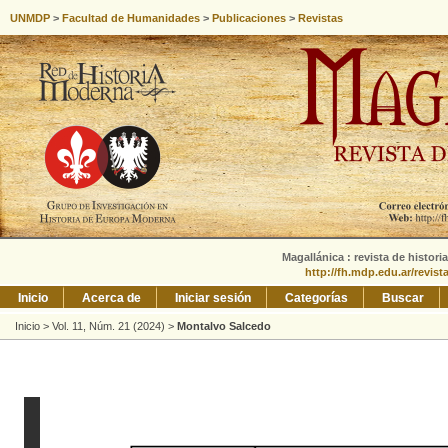
UNMDP
>
Facultad de Humanidades
>
Publicaciones
>
Revistas
Magallánica : revista de histori
http://fh.mdp.edu.ar/revis
Inicio
Acerca de
Iniciar sesión
Categorías
Buscar
Inicio
>
Vol. 11, Núm. 21 (2024)
>
Montalvo Salcedo