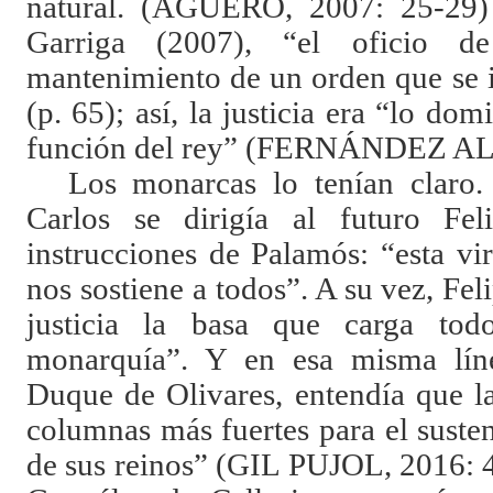
natural. (AGÜERO, 2007: 25-29)
Garriga (2007), “el oficio d
mantenimiento de un orden que se id
(p. 65); así, la justicia era “lo dom
función del rey” (FERNÁNDEZ A
Los monarcas lo tenían claro
Carlos se dirigía al futuro Fel
instrucciones de Palamós: “
esta vi
nos sostiene a todos”. A su vez, Fel
justicia la basa que carga to
monarquía”. Y en esa misma lín
Duque de Olivares, entendía que la
columnas más fuertes para el susten
de sus reinos” (GIL PUJOL, 2016: 41