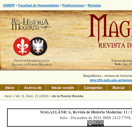
UNMDP
>
Facultad de Humanidades
>
Publicaciones
>
Revistas
Magallánica : revista de histori
http://fh.mdp.edu.ar/revis
Inicio
Acerca de
Iniciar sesión
Categorías
Buscar
Inicio
>
Vol. 11, Núm. 21 (2024)
>
de la Puente Brunke
MAGALLÁNICA, Revista de Historia Moderna: 11 / 21
Julio - Diciembre de 2024, ISSN 2422-779X