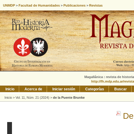
UNMDP
>
Facultad de Humanidades
>
Publicaciones
>
Revistas
Magallánica : revista de histori
http://fh.mdp.edu.ar/revis
Inicio
Acerca de
Iniciar sesión
Categorías
Buscar
Inicio
>
Vol. 11, Núm. 21 (2024)
>
de la Puente Brunke
De