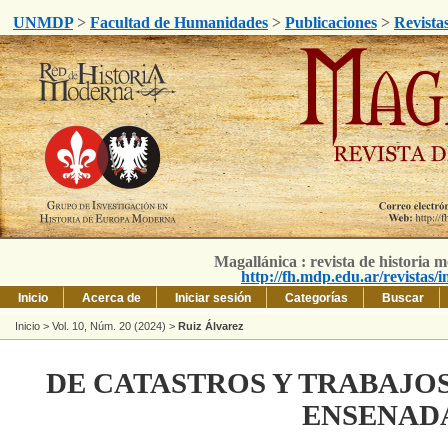
UNMDP
>
Facultad de Humanidades
>
Publicaciones
>
Revista
Magallánica : revista de historia 
http://fh.mdp.edu.ar/revistas/
Inicio
Acerca de
Iniciar sesión
Categorías
Buscar
Inicio
>
Vol. 10, Núm. 20 (2024)
>
Ruiz Álvarez
DE CATASTROS Y TRABAJOS
ENSENAD