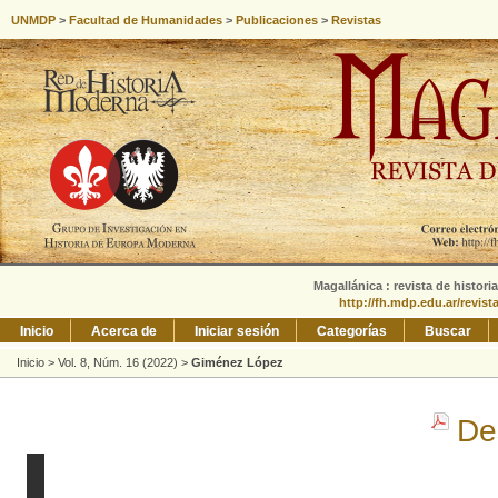
UNMDP
>
Facultad de Humanidades
>
Publicaciones
>
Revistas
Magallánica : revista de histori
http://fh.mdp.edu.ar/revis
Inicio
Acerca de
Iniciar sesión
Categorías
Buscar
Inicio
>
Vol. 8, Núm. 16 (2022)
>
Giménez López
De