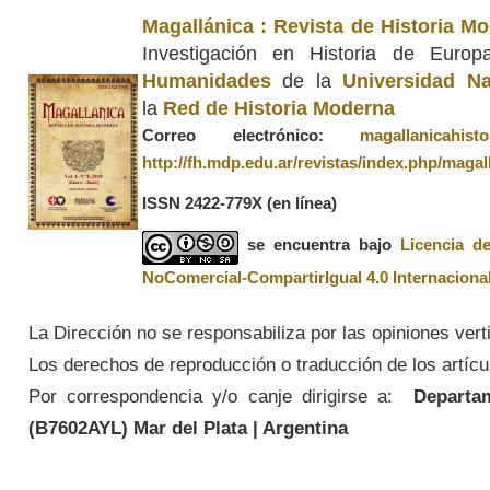
Magallánica : Revista de Historia M
Investigación en Historia de Euro
Humanidades
de la
Universidad Na
la
Red de Historia Moderna
Correo electrónico:
magallanicahis
http://fh.mdp.edu.ar/revistas/index.php/magal
ISSN 2422-779X
(en línea)
se encuentra bajo
Licencia d
NoComercial-CompartirIgual 4.0 Internaciona
La Dirección no se responsabiliza por las opiniones vert
Los derechos de reproducción o traducción de los artícul
Por correspondencia y/o canje dirigirse a:
Departame
(
B7602AYL
) Mar del Plata | Argentina