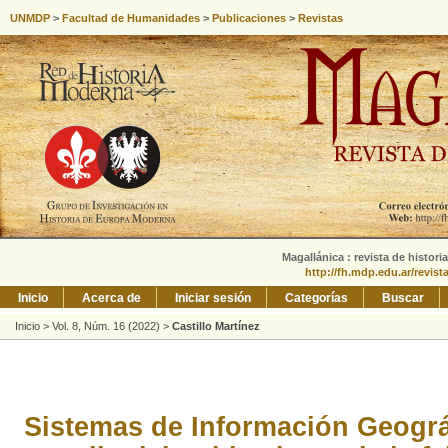
UNMDP
>
Facultad de Humanidades
>
Publicaciones
>
Revistas
Magallánica : revista de histori
http://fh.mdp.edu.ar/revis
Inicio
Acerca de
Iniciar sesión
Categorías
Buscar
Inicio
>
Vol. 8, Núm. 16 (2022)
>
Castillo Martínez
Sistemas de Información Geográf