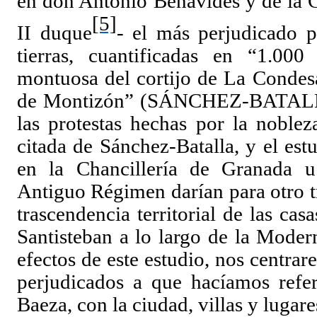
en don Antonio Benavides y de la 
[5]
II duque
- el más perjudicado p
tierras, cuantificadas en “1.000
montuosa del cortijo de La Condes
de Montizón” (
SÁNCHEZ-BATAL
las protestas hechas por la noblez
citada de Sánchez-Batalla, y el estu
en la Chancillería de Granada u 
Antiguo Régimen darían para otro tr
trascendencia territorial de las cas
Santisteban a lo largo de la Moder
efectos de este estudio, nos centra
perjudicados a que hacíamos refer
Baeza, con la ciudad, villas y lugar