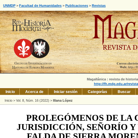
UNMDP
>
Facultad de Humanidades
>
Publicaciones
>
Revistas
Magallánica : revista de histori
http://fh.mdp.edu.ar/revis
Inicio
Acerca de
Iniciar sesión
Categorías
Buscar
Inicio
>
Vol. 8, Núm. 16 (2022)
>
Illana López
PROLEGÓMENOS DE LA 
JURISDICCIÓN, SEÑORÍO Y
FALDA DE SIERRA MORE