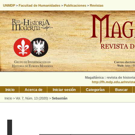
UNMDP
>
Facultad de Humanidades
>
Publicaciones
>
Revistas
Magallánica : revista de histori
http://fh.mdp.edu.ar/revis
Inicio
Acerca de
Iniciar sesión
Categorías
Buscar
Inicio
>
Vol. 7, Núm. 13 (2020)
>
Sebastián