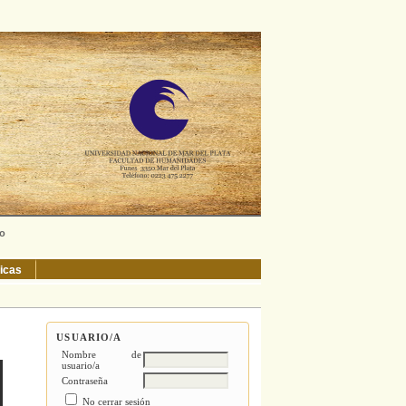
ño
ticas
USUARIO/A
Nombre de
usuario/a
Contraseña
No cerrar sesión