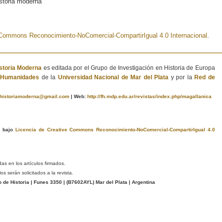
istoria moderna
e Commons Reconocimiento-NoComercial-CompartirIgual 4.0 Internacional
.
istoria Moderna
es editada por el Grupo de Investigación en Historia de Europa
e Humanidades
de la
Universidad Nacional de Mar del Plata
y por la
Red de
ahistoriamoderna@gmail.com
|
Web:
http://fh.mdp.edu.ar/revistas/index.php/magallanica
a bajo
Licencia de Creative Commons Reconocimiento-NoComercial-CompartirIgual 4.0
das en los artículos firmados.
s serán solicitados a la revista.
e Historia | Funes 3350 | (
B7602AYL
) Mar del Plata | Argentina