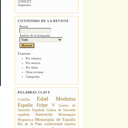
CONICET
Argentina
CONTENIDO DE LA REVISTA
Buscar
Ámbito de la búsqueda
Examinar
Por número
Por autor/a
Por título
Otras revistas
Categorías
PALABRAS CLAVE
Edad Moderna
Castilla
España
Felipe V
Guerra de
Sucesión Española
Guerra de Sucesión
Ilustración
española
Monarquía
Monarquía de España
Hispánica
Río de la Plata
conflictividad
familia