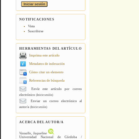
NOTIFICACIONES
Vista
Suscribirse
HERRAMIENTAS DEL ARTÍCULO
Imprima este artículo
Metadatos de indexación
Cómo citar un elemento
Referencias de búsqueda
Envíe este artículo por correo
electrónico
(Inicie sesión)
Enviar un correo electrónico al
autor/a
(Inicie sesión)
ACERCA DEL AUTOR/A
Vassallo, Jaqueline
Universidad Nacional de Córdoba /