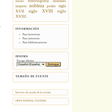
historiografía
fracaso
identidades
nobleza
siglo
poder
mujeres
siglo XVIII
siglo
XVII
XVIII.
INFORMACIÓN
Para lectores/as
Para autores/as
Para bibliotecarios/as
IDIOMA
Escoge idioma
TAMAÑO DE FUENTE
Servicio de ayuda de la revista
OPEN JOURNAL SYSTEMS