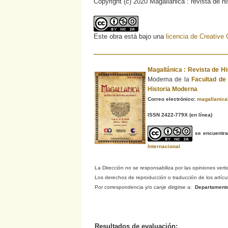
Copyright (c) 2020 Magallánica : revista de h
Este obra está bajo una
licencia de Creativ
Magallánica : Revista de H
Moderna de la
Facultad d
Historia Moderna
Correo electrónico:
magallanic
ISSN 2422-779X
(en línea)
se encuentr
Internacional
La Dirección no se responsabiliza por las opiniones verti
Los derechos de reproducción o traducción de los artículo
Por correspondencia y/o canje dirigirse a:
Departamento d
Resultados de evaluación: