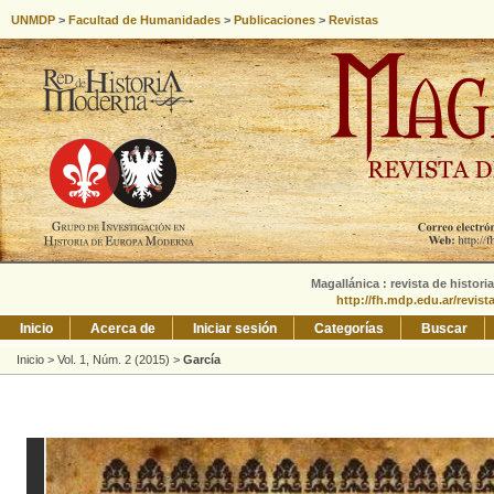
UNMDP
>
Facultad de Humanidades
>
Publicaciones
>
Revistas
Magallánica : revista de histori
http://fh.mdp.edu.ar/revis
Inicio
Acerca de
Iniciar sesión
Categorías
Buscar
Inicio
>
Vol. 1, Núm. 2 (2015)
>
García