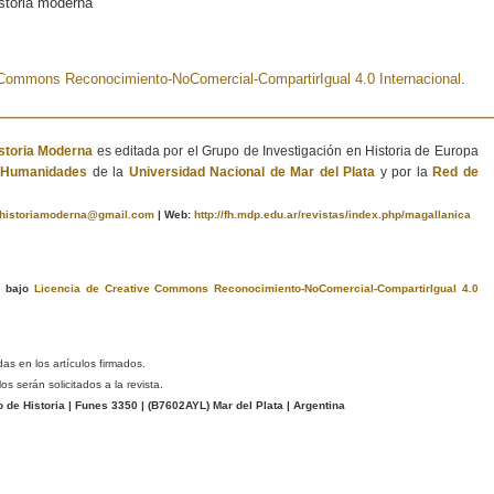
istoria moderna
e Commons Reconocimiento-NoComercial-CompartirIgual 4.0 Internacional
.
istoria Moderna
es editada por el Grupo de Investigación en Historia de Europa
e Humanidades
de la
Universidad Nacional de Mar del Plata
y por la
Red de
ahistoriamoderna@gmail.com
|
Web:
http://fh.mdp.edu.ar/revistas/index.php/magallanica
a bajo
Licencia de Creative Commons Reconocimiento-NoComercial-CompartirIgual 4.0
das en los artículos firmados.
s serán solicitados a la revista.
e Historia | Funes 3350 | (
B7602AYL
) Mar del Plata | Argentina