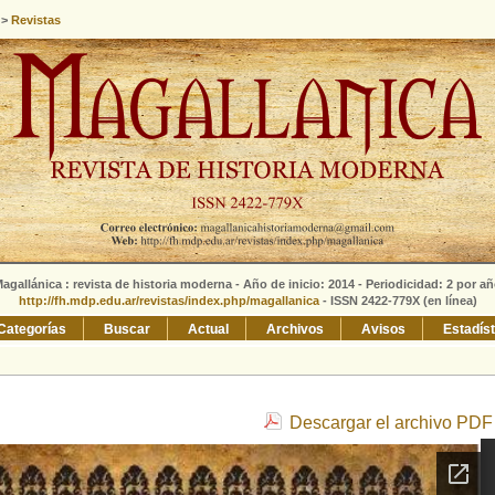
>
Revistas
agallánica : revista de historia moderna - Año de inicio: 2014 - Periodicidad: 2 por a
http://fh.mdp.edu.ar/revistas/index.php/magallanica
- ISSN 2422-779X (en línea)
Categorías
Buscar
Actual
Archivos
Avisos
Estadís
Descargar el archivo PDF