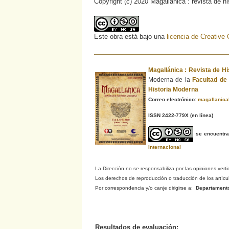
Copyright (c) 2020 Magallánica : revista de h
Este obra está bajo una
licencia de Creativ
Magallánica : Revista de H
Moderna de la
Facultad d
Historia Moderna
Correo electrónico:
magallanic
ISSN 2422-779X
(en línea)
se encuentr
Internacional
La Dirección no se responsabiliza por las opiniones verti
Los derechos de reproducción o traducción de los artículo
Por correspondencia y/o canje dirigirse a:
Departamento d
Resultados de evaluación: