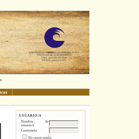
ño
ticas
USUARIO/A
Nombre de
usuario/a
Contraseña
No cerrar sesión