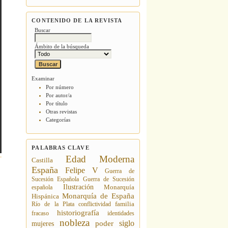
CONTENIDO DE LA REVISTA
Buscar
Ámbito de la búsqueda
Examinar
Por número
Por autor/a
Por título
Otras revistas
Categorías
PALABRAS CLAVE
Edad Moderna
Castilla
España
Felipe V
Guerra de
Sucesión Española
Guerra de Sucesión
Ilustración
española
Monarquía
Monarquía de España
Hispánica
Río de la Plata
conflictividad
familia
historiografía
fracaso
identidades
nobleza
siglo
poder
mujeres