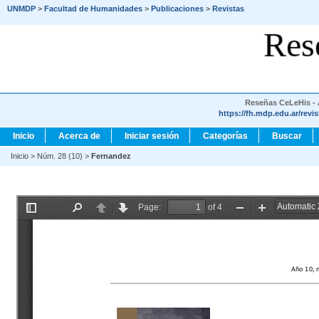
UNMDP
>
Facultad de Humanidades
>
Publicaciones
>
Revistas
Res
Reseñas CeLeHis - A
https://fh.mdp.edu.ar/revi
Inicio
Acerca de
Iniciar sesión
Categorías
Buscar
Inicio
>
Núm. 28 (10)
>
Fernandez