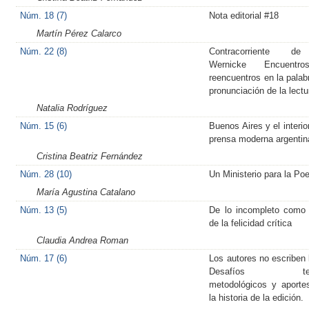
Núm. 18 (7)
Nota editorial #18
Martín Pérez Calarco
Núm. 22 (8)
Contracorriente 
Wernicke Encuent
reencuentros en la palabr
pronunciación de la lectu
Natalia Rodríguez
Núm. 15 (6)
Buenos Aires y el interio
prensa moderna argentin
Cristina Beatriz Fernández
Núm. 28 (10)
Un Ministerio para la Po
María Agustina Catalano
Núm. 13 (5)
De lo incompleto como
de la felicidad crítica
Claudia Andrea Roman
Núm. 17 (6)
Los autores no escriben l
Desafíos teór
metodológicos y aporte
la historia de la edición.