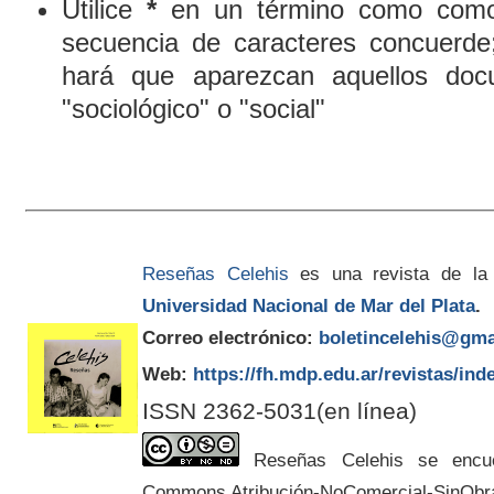
Utilice
*
en un término como comod
secuencia de caracteres concuerde
hará que aparezcan aquellos doc
"sociológico" o "social"
Reseñas Celehis
es una revista de la
Universidad Nacional de Mar del Plata
.
Correo electrónico:
boletincelehis@gma
Web:
https://fh.mdp.edu.ar/revistas/ind
ISSN 2362-5031(en línea)
Reseñas Celehis se encuen
Commons Atribución-NoComercial-SinObr