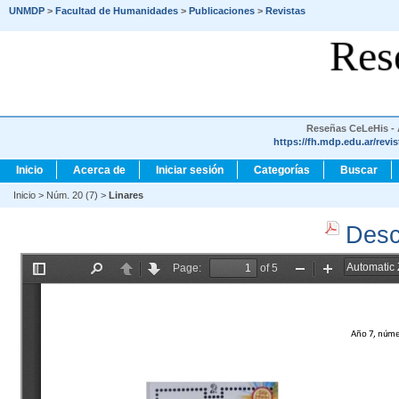
UNMDP
>
Facultad de Humanidades
>
Publicaciones
>
Revistas
Res
Reseñas CeLeHis - A
https://fh.mdp.edu.ar/revi
Inicio
Acerca de
Iniciar sesión
Categorías
Buscar
Inicio
>
Núm. 20 (7)
>
Linares
Desc