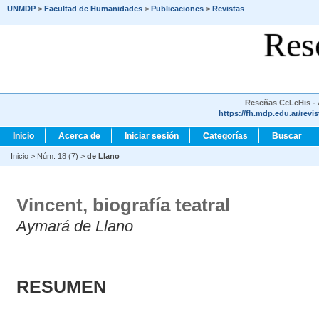
UNMDP
>
Facultad de Humanidades
>
Publicaciones
>
Revistas
Res
Reseñas CeLeHis - A
https://fh.mdp.edu.ar/revi
Inicio
Acerca de
Iniciar sesión
Categorías
Buscar
Inicio
>
Núm. 18 (7)
>
de Llano
Vincent, biografía teatral
Aymará de Llano
RESUMEN