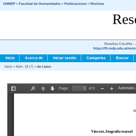
UNMDP
>
Facultad de Humanidades
>
Publicaciones
>
Revistas
Res
Reseñas CeLeHis - A
https://fh.mdp.edu.ar/revi
Inicio
Acerca de
Iniciar sesión
Categorías
Buscar
Inicio
>
Núm. 18 (7)
>
de Llano