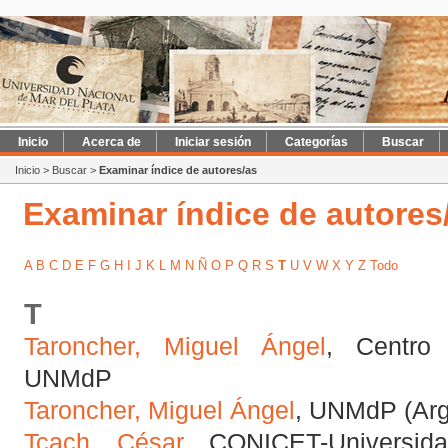
Inicio
Acerca de
Iniciar sesión
Categorías
Buscar
Inicio
>
Buscar
>
Examinar índice de autores/as
Examinar índice de autores
A
B
C
D
E
F
G
H
I
J
K
L
M
N
Ñ
O
P
Q
R
S
T
U
V
W
X
Y
Z
Todo
T
Taroncher, Miguel Ángel
, Centro 
UNMdP
Taroncher, Miguel Ángel
, UNMdP (Arg
Tcach, César
, CONICET-Universid