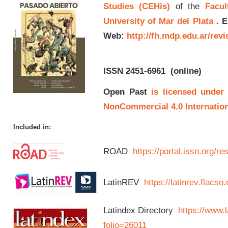
Studies (CEHis)
of the
Facul
University of Mar del Plata
.
E
Web:
http://fh.mdp.edu.ar/rev
ISSN 2451-6961
(online)
Open Past
is licensed under
NonCommercial 4.0 Internation
Included in:
ROAD
https://portal.issn.org/
LatinREV
https://latinrev.flacso
Latindex Directory
https://www.l
folio=26011