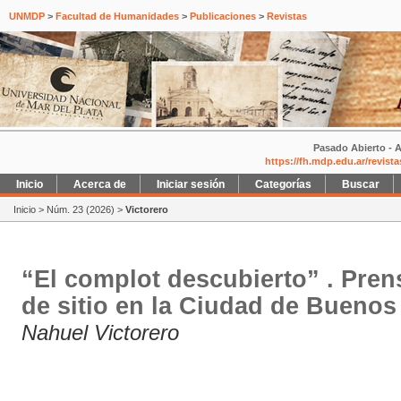
UNMDP
>
Facultad de Humanidades
>
Publicaciones
>
Revistas
Pasado Abierto - A
https://fh.mdp.edu.ar/revist
Inicio
Acerca de
Iniciar sesión
Categorías
Buscar
Inicio
>
Núm. 23 (2026)
>
Victorero
“El complot descubierto” . Prens
de sitio en la Ciudad de Buenos
Nahuel Victorero