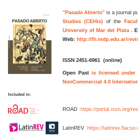
"Pasado Abierto"
is a journal p
Studies (CEHis)
of the
Facul
University of Mar del Plata
.
E
Web:
http://fh.mdp.edu.ar/rev
ISSN 2451-6961
(online)
Open Past
is licensed under
NonCommercial 4.0 Internation
Included in:
ROAD
https://portal.issn.org/
LatinREV
https://latinrev.flacso