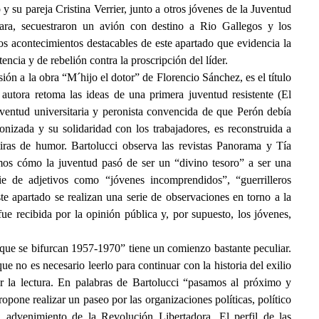
u pareja Cristina Verrier, junto a otros jóvenes de la Juventud
ara, secuestraron un avión con destino a Rio Gallegos y los
los acontecimientos destacables de este apartado que evidencia la
ncia y de rebelión contra la proscripción del líder.
ión a la obra “M´hijo el dotor” de Florencio Sánchez, es el título
la autora retoma las ideas de una primera juventud resistente (El
uventud universitaria y peronista convencida de que Perón debía
ronizada y su solidaridad con los trabajadores, es reconstruida a
tiras de humor. Bartolucci observa las revistas Panorama y Tía
mos cómo la juventud pasó de ser un “divino tesoro” a ser una
e de adjetivos como “jóvenes incomprendidos”, “guerrilleros
te apartado se realizan una serie de observaciones en torno a la
e recibida por la opinión pública y, por supuesto, los jóvenes,
s que se bifurcan 1957-1970” tiene un comienzo bastante peculiar.
e no es necesario leerlo para continuar con la historia del exilio
r la lectura. En palabras de Bartolucci “pasamos al próximo y
pone realizar un paseo por las organizaciones políticas, político
l advenimiento de la Revolución Libertadora. El perfil de las