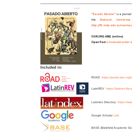
"Pasado Abierto"
is a journal
the
National Universit
http://fh.mdp.edu.ar/revist
ISSN 2451-6961
(online)
Open Past
is licensed under 
Included in:
ROAD
https://portal.issn.o
LatinREV
https://latinrev.fla
Latindex Directory
https://ww
Google Scholar
Link
BASE (Bielefeld Academic S