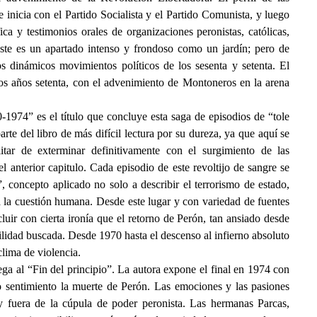
 inicia con el Partido Socialista y el Partido Comunista, y luego
ica y testimonios orales de organizaciones peronistas, católicas,
Este es un apartado intenso y frondoso como un jardín; pero de
os dinámicos movimientos políticos de los sesenta y setenta. El
s los años setenta, con el advenimiento de Montoneros en la arena
-1974” es el título que concluye esta saga de episodios de “tole
parte del libro de más difícil lectura por su dureza, ya que aquí se
itar de exterminar definitivamente con el surgimiento de las
el anterior capitulo. Cada episodio de este revoltijo de sangre se
, concepto aplicado no solo a describir el terrorismo de estado,
a la cuestión humana. Desde este lugar y con variedad de fuentes
luir con cierta ironía que el retorno de Perón, tan ansiado desde
ilidad buscada. Desde 1970 hasta el descenso al infierno absoluto
clima de violencia.
lega al “Fin del principio”. La autora expone el final en 1974 con
o sentimiento la muerte de Perón. Las emociones y las pasiones
 y fuera de la cúpula de poder peronista. Las hermanas Parcas,