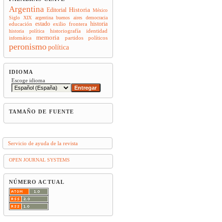
Argentina
Historia
Editorial
México
Siglo XIX
argentina
buenos aires
democracia
estado
historia
educación
exilio
frontera
historiografía
identidad
historia política
memoria
partidos políticos
informática
peronismo
política
IDIOMA
Escoge idioma
TAMAÑO DE FUENTE
Servicio de ayuda de la revista
OPEN JOURNAL SYSTEMS
NÚMERO ACTUAL