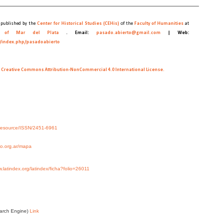
 published by the
Center for Historical Studies (CEHis)
of the
Faculty of Humanities
at
y of Mar del Plata
.
Email:
pasado.abierto@gmail.com
|
Web:
as/index.php/pasadoabierto
a Creative Commons Attribution-NonCommercial 4.0 International License.
rg/resource/ISSN/2451-6961
cso.org.ar/mapa
w.latindex.org/latindex/ficha?folio=26011
earch Engine)
Link