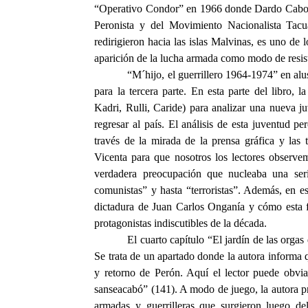
“Operativo Condor” en 1966 donde Dardo Cabo y s
Peronista y del Movimiento Nacionalista Tacu
redirigieron hacia las islas Malvinas, es uno de 
aparición de la lucha armada como modo de resiste
“M´hijo, el guerrillero 1964-1974” en alus
para la tercera parte. En esta parte del libro, 
Kadri, Rulli, Caride) para analizar una nueva j
regresar al país. El análisis de esta juventud pe
través de la mirada de la prensa gráfica y las 
Vicenta para que nosotros los lectores observe
verdadera preocupación que nucleaba una seri
comunistas” y hasta “terroristas”. Además, en es
dictadura de Juan Carlos Onganía y cómo esta fu
protagonistas indiscutibles de la década.
El cuarto capítulo “El jardín de las orga
Se trata de un apartado donde la autora informa qu
y retorno de Perón. Aquí el lector puede obvia
sanseacabó” (141). A modo de juego, la autora pro
armadas y guerrilleras que surgieron luego de