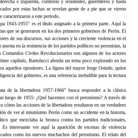
e derecha e izquierda, contreras y resistentes, guerrilleros y hasta
ados por estas luchas se revelan gente de a pie que se vieron
e caracterizaron a este periodo.
pa 1943-1955” es el título asignado a la primera parte. Aquí la
encias que se generaron en los dos primeros gobiernos de Perón. El
tores de sus discursos, sus acciones y la creciente violencia en el
puesta en la resistencia de los partidos políticos no peronistas, la
 los Comandos Civiles Revolucionarios son algunos de los actores
primer capítulo, Bartolucci aborda un tema poco explorado en los
tra aquellos opositores. La figura del mayor Jorge Osinde, quien
gencia del gobierno, es una referencia ineludible para la lectura
ata de la libertadora 1957-1966” busca responder a la clásica
das luego de 1955: ¿Qué hacemos con el peronismo? A través de
tra cómo las acciones de la libertadora resultaron en un verdadero
nsión de ver al mismísimo Perón como un accidente en la historia,
tico que mezclaba la bronca contra los partidos tradicionales,
. Es interesante ver aquí la aparición de escenas de violencia
ificados como los nuevos muchachos del peronismo. El relato del