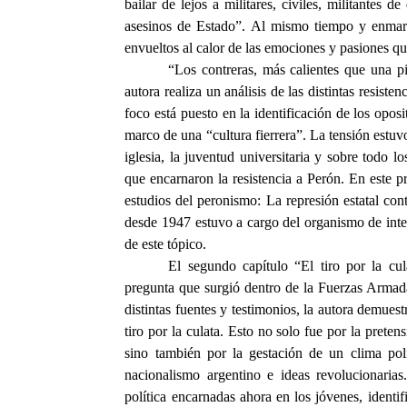
bailar de lejos a militares, civiles, militantes d
asesinos de Estado”. Al mismo tiempo y enmarc
envueltos al calor de las emociones y pasiones qu
“Los contreras, más calientes que una pi
autora realiza un análisis de las distintas resist
foco está puesto en la identificación de los oposi
marco de una “cultura fierrera”. La tensión estuvo 
iglesia, la juventud universitaria y sobre todo
que encarnaron la resistencia a Perón. En este 
estudios del peronismo: La represión estatal con
desde 1947 estuvo a cargo del organismo de inteli
de este tópico.
El segundo capítulo “El tiro por la cul
pregunta que surgió dentro de la Fuerzas Arma
distintas fuentes y testimonios, la autora demues
tiro por la culata. Esto no solo fue por la prete
sino también por la gestación de un clima polí
nacionalismo argentino e ideas revolucionarias
política encarnadas ahora en los jóvenes, ident