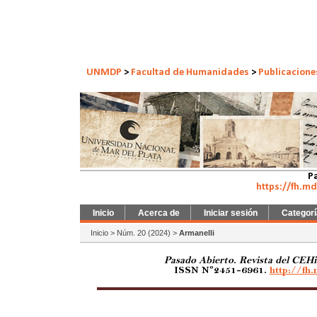
UNMDP
>
Facultad de Humanidades
>
Publicacione
Pa
https://fh.m
Inicio
Acerca de
Iniciar sesión
Categor
Inicio
>
Núm. 20 (2024)
>
Armanelli
Pasado Abierto. Revista del CEHi
ISSN Nº2451-6961.
http://fh