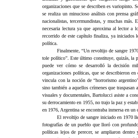
organizaciones que se describen es variopinto. Se
se realiza un minucioso análisis con prensa gráf
nacionalistas, tercermundistas, y muchas más. 
necesaria lectura ya que aproxima al lector a l
recorrido de este capítulo finaliza, ya iniciado
política.
Finalmente, “Un revoltijo de sangre 1970
tole político”. Este último constituye, quizás, la 
puede ver cómo se desarrolló la decisión mil
organizaciones políticas, que se describieron en 
vincula con la noción de “horrorismo argentino”
sino también a aquellos crímenes que traspasan 
visuales y documentales, Bartolucci asiste a conc
su derrocamiento en 1955, no trajo la paz y estab
en 1976, Argentina se encontraba inmersa en un 
El revoltijo de sangre iniciado en 1970 l
fotografías de un pueblo que lloró con profund
políticas lejos de perecer, se ampliaron dentro