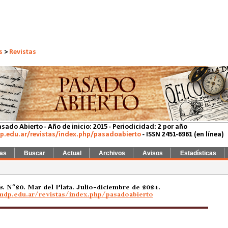
s
>
Revistas
sado Abierto - Año de inicio: 2015 - Periodicidad: 2 por año
dp.edu.ar/revistas/index.php/pasadoabierto
- ISSN 2451-6961 (en línea)
ías
Buscar
Actual
Archivos
Avisos
Estadísticas
s
. Nº20. Mar del Plata. Julio-diciembre de 2024.
.mdp.edu.ar/revistas/index.php/pasadoabierto