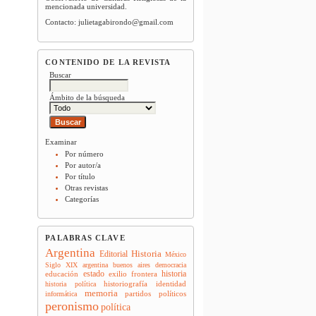
mencionada universidad.
Contacto: julietagabirondo@gmail.com
CONTENIDO DE LA REVISTA
Buscar
Ámbito de la búsqueda
Examinar
Por número
Por autor/a
Por título
Otras revistas
Categorías
PALABRAS CLAVE
Argentina
Historia
Editorial
México
Siglo XIX
argentina
buenos aires
democracia
estado
historia
educación
exilio
frontera
historiografía
identidad
historia política
memoria
partidos políticos
informática
peronismo
política