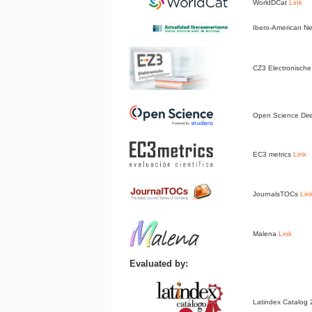
WorldDCat
Link
Ibero-American 
CZ3 Electronische 
Open Science Dir
EC3 metrics
Link
JournalsTOCs
Lin
Malena
Link
Evaluated by:
Latindex Catalog