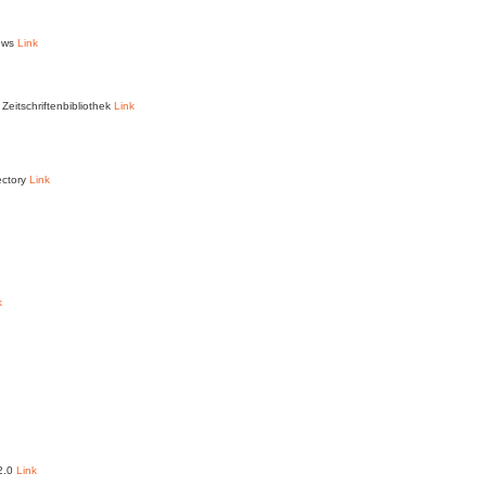
News
Link
Zeitschriftenbibliothek
Link
ectory
Link
k
 2.0
Link