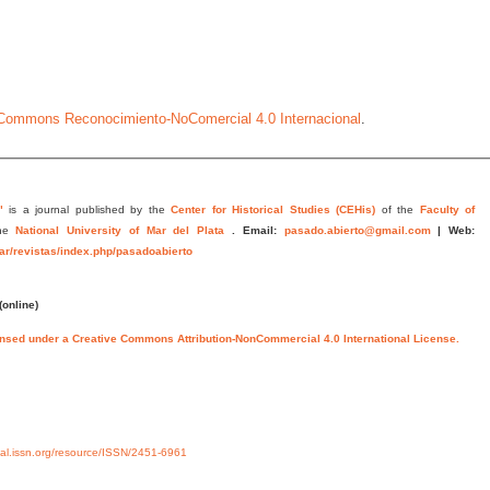
e Commons Reconocimiento-NoComercial 4.0 Internacional
.
"
is a journal published by the
Center for Historical Studies (CEHis)
of the
Faculty of
he
National University of Mar del Plata
.
Email:
pasado.abierto@gmail.com
|
Web:
.ar/revistas/index.php/pasadoabierto
(online)
ensed under a Creative Commons Attribution-NonCommercial 4.0 International License.
rtal.issn.org/resource/ISSN/2451-6961