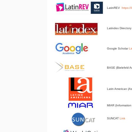
LatinREV
https:/
Latindex Director
Google Scholar
Li
BASE (Bielefeld 
Latin American (A
MIAR (Information 
SUNCAT
Link