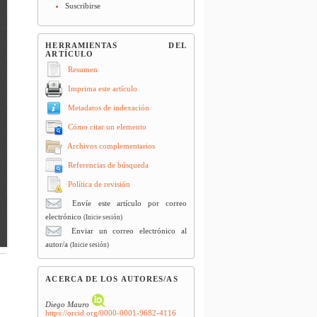
Suscribirse
HERRAMIENTAS DEL
ARTÍCULO
Resumen
Imprima este artículo
Metadatos de indexación
Cómo citar un elemento
Archivos complementarios
Referencias de búsqueda
Política de revisión
Envíe este artículo por correo
electrónico
(Inicie sesión)
Enviar un correo electrónico al
autor/a
(Inicie sesión)
ACERCA DE LOS AUTORES/AS
Diego Mauro
https://orcid.org/0000-0001-9682-4116