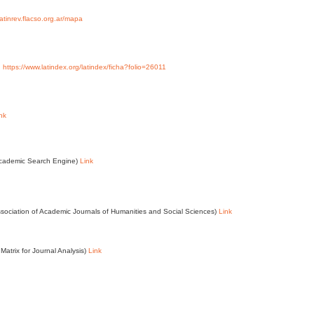
/latinrev.flacso.org.ar/mapa
y
https://www.latindex.org/latindex/ficha?folio=26011
nk
Academic Search Engine)
Link
ssociation of Academic Journals of Humanities and Social Sciences)
Link
Matrix for Journal Analysis)
Link