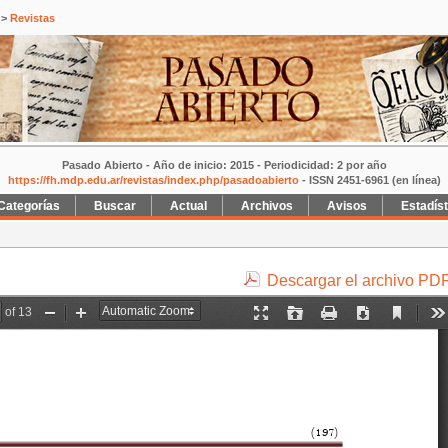
>
Revistas
Pasado Abierto - Año de inicio: 2015 - Periodicidad: 2 por año
https://fh.mdp.edu.ar/revistas/index.php/pasadoabierto
- ISSN 2451-6961 (en línea)
Categorías
Buscar
Actual
Archivos
Avisos
Estadís
Descargar el archivo PD