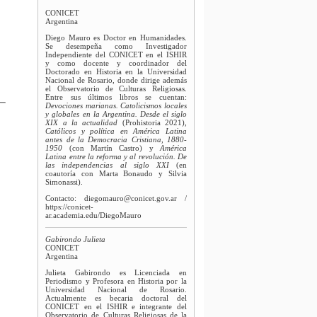
CONICET
Argentina
Diego Mauro es Doctor en Humanidades.
Se desempeña como Investigador
Independiente del CONICET en el ISHIR
y como docente y coordinador del
Doctorado en Historia en la Universidad
Nacional de Rosario, donde dirige además
el Observatorio de Culturas Religiosas.
Entre sus últimos libros se cuentan:
Devociones marianas. Catolicismos locales
y globales en la Argentina. Desde el siglo
XIX a la actualidad
(Prohistoria 2021),
Católicos y política en América Latina
antes de la Democracia Cristiana, 1880-
1950
(con Martín Castro) y
América
Latina entre la reforma y al revolución. De
las independencias al siglo XXI
(en
coautoría con Marta Bonaudo y Silvia
Simonassi).
Contacto: diegomauro@conicet.gov.ar /
https://conicet-
ar.academia.edu/DiegoMauro
Gabirondo Julieta
CONICET
Argentina
Julieta Gabirondo es Licenciada en
Periodismo y Profesora en Historia por la
Universidad Nacional de Rosario.
Actualmente es becaria doctoral del
CONICET en el ISHIR e integrante del
Observatorio de Culturas Religiosas de la