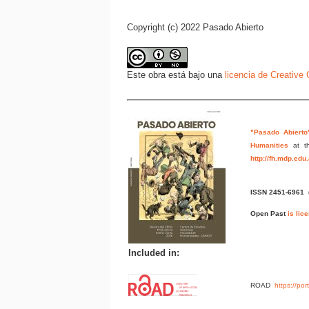
Copyright (c) 2022 Pasado Abierto
Este obra está bajo una
licencia de Creativ
"Pasado Abierto
Humanities
at t
http://fh.mdp.edu
ISSN 2451-6961
Open Past
is lic
Included in:
ROAD
https://po