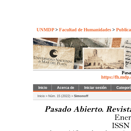
UNMDP
>
Facultad de Humanidades
>
Publica
Pasa
https://fh.mdp
Inicio
Acerca de
Iniciar sesión
Categor
Inicio
>
Núm. 15 (2022)
>
Simonoff
Pasado Abierto. Revist
Ener
ISSN