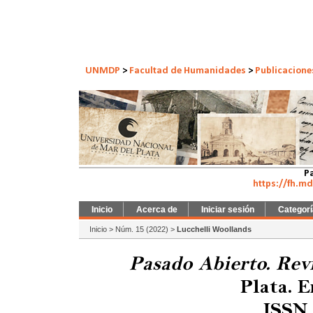
UNMDP
>
Facultad de Humanidades
>
Publicacione
Pa
https://fh.m
Inicio
Acerca de
Iniciar sesión
Categor
Inicio
>
Núm. 15 (2022)
>
Lucchelli Woollands
Pasado Abierto. Rev
Plata. E
ISSN 