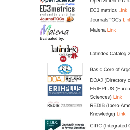
Open Science Dir
EC3 metrics
Link
JournalsTOCs
Lin
Malena
Link
Evaluated by:
Latindex Catalog 
Basic Core of Arge
DOAJ (Directory 
ERIHPLUS (Europea
Sciences)
Link
REDIB (Ibero-Amer
Knowledge)
Link
CIRC (Integrated C