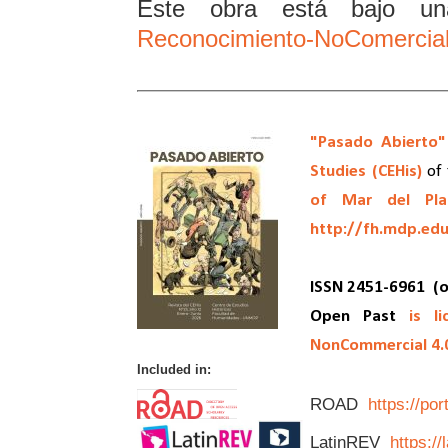
Este obra está bajo 
Reconocimiento-NoComercial 
"Pasado Abierto"
Studies (CEHis)
of 
of Mar del Pla
http://fh.mdp.edu
ISSN 2451-6961
(o
Open Past
is l
NonCommercial 4.0 
Included in:
ROAD
https://po
LatinREV
https://