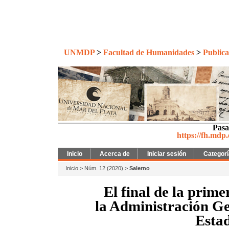
UNMDP
>
Facultad de Humanidades
>
Publica
Pasa
https://fh.mdp
Inicio
Acerca de
Iniciar sesión
Categor
Inicio
>
Núm. 12 (2020)
>
Salerno
El final de la prim
la Administración Gen
Esta