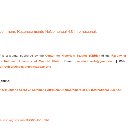
e Commons Reconocimiento-NoComercial 4.0 Internacional
.
"
is a journal published by the
Center for Historical Studies (CEHis)
of the
Faculty of
he
National University of Mar del Plata
.
Email:
pasado.abierto@gmail.com
|
Web:
.ar/revistas/index.php/pasadoabierto
(online)
ensed under a Creative Commons Attribution-NonCommercial 4.0 International License.
rtal.issn.org/resource/ISSN/2451-6961