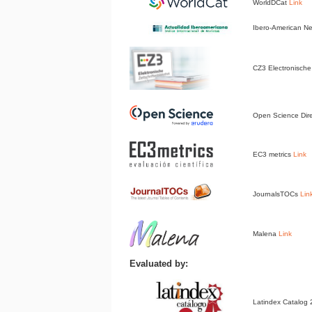
WorldDCat
Link
Ibero-American 
CZ3 Electronische 
Open Science Dir
EC3 metrics
Link
JournalsTOCs
Lin
Malena
Link
Evaluated by:
Latindex Catalog