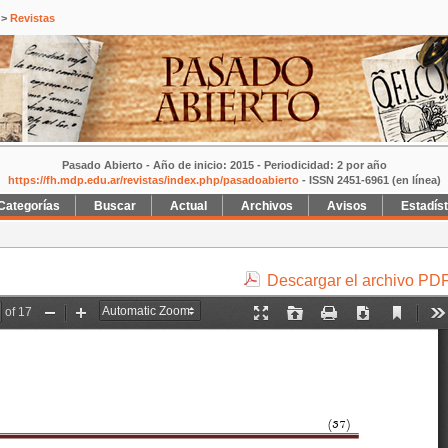
>
Revistas
Pasado Abierto - Año de inicio: 2015 - Periodicidad: 2 por año
https://fh.mdp.edu.ar/revistas/index.php/pasadoabierto
- ISSN 2451-6961 (en línea)
Categorías
Buscar
Actual
Archivos
Avisos
Estadís
Descargar el archivo PD