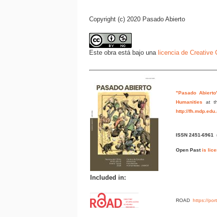
Copyright (c) 2020 Pasado Abierto
Este obra está bajo una
licencia de Creativ
"Pasado Abierto
Humanities
at t
http://fh.mdp.edu
ISSN 2451-6961
Open Past
is lic
Included in:
ROAD
https://po