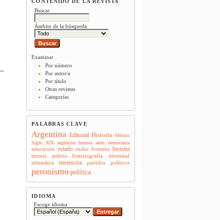
CONTENIDO DE LA REVISTA
Buscar
Ámbito de la búsqueda
Examinar
Por número
Por autor/a
Por título
Otras revistas
Categorías
PALABRAS CLAVE
Argentina
Historia
Editorial
México
Siglo XIX
argentina
buenos aires
democracia
estado
historia
educación
exilio
frontera
historiografía
identidad
historia política
memoria
partidos políticos
informática
peronismo
política
IDIOMA
Escoge idioma