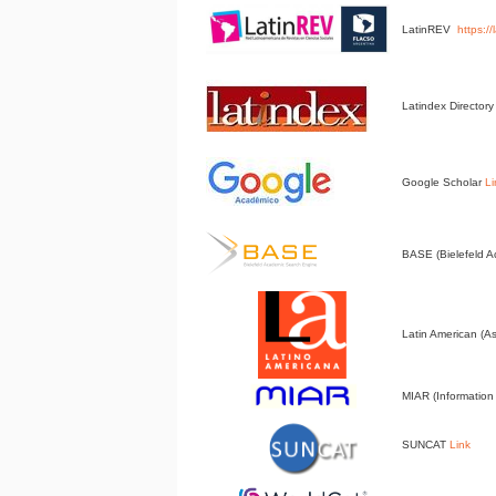
LatinREV
https:/
Latindex Director
Google Scholar
Li
BASE (Bielefeld 
Latin American (A
MIAR (Information 
SUNCAT
Link