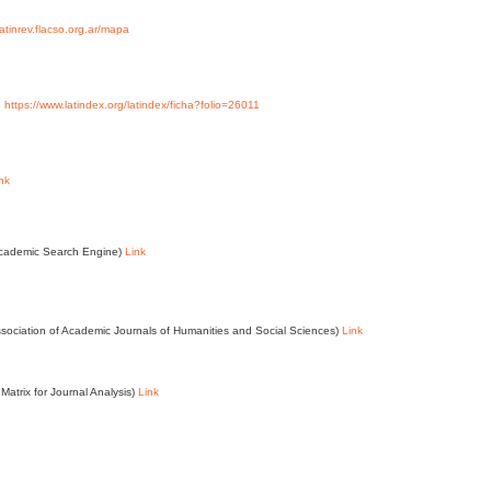
/latinrev.flacso.org.ar/mapa
y
https://www.latindex.org/latindex/ficha?folio=26011
nk
Academic Search Engine)
Link
ssociation of Academic Journals of Humanities and Social Sciences)
Link
Matrix for Journal Analysis)
Link