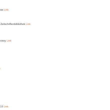
News
Link
Zeitschriftenbibliothek
Link
ectory
Link
k
 2.0
Link