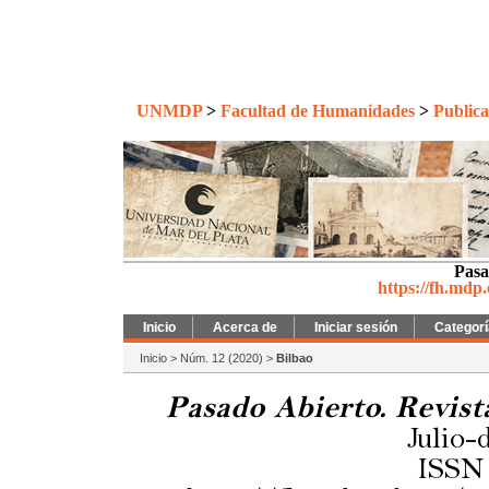
UNMDP
>
Facultad de Humanidades
>
Publica
Pasa
https://fh.mdp
Inicio
Acerca de
Iniciar sesión
Categor
Inicio
>
Núm. 12 (2020)
>
Bilbao
Pasado Abierto. Revist
Julio-
ISSN