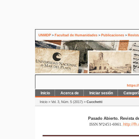
UNMDP
>
Facultad de Humanidades
>
Publicaciones
>
Revist
https:/
Inicio
Acerca de
Iniciar sesión
Categor
Inicio
>
Vol. 3, Núm. 5 (2017)
>
Cucchetti
Pasado Abierto. Revista d
ISSN Nº2451-6961.
http://f