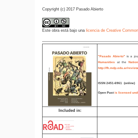
Copyright (c) 2017 Pasado Abierto
Este obra está bajo una
licencia de Creative Common
"Pasado Abierto"
is a jou
Humanities
at the
Nation
http://fh.mdp.edu.ar/revis
ISSN 2451-6961
(online)
Open Past
is licensed un
Included in: