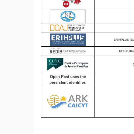
ERIHPLUS (Eur
REDIB (Ibe
Open Past uses the
persistent identifier: