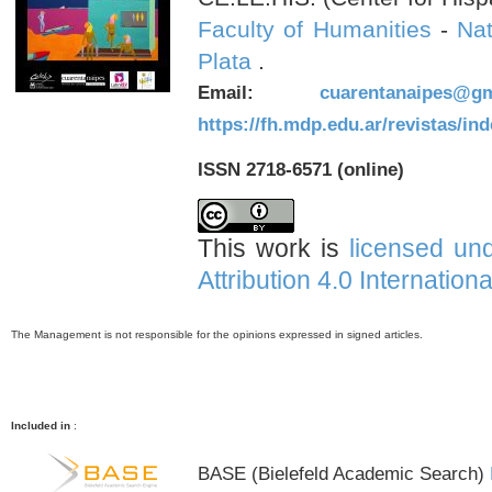
Faculty of Humanities
-
Nat
Plata
.
Email:
cuarentanaipes@gm
https://fh.mdp.edu.ar/revistas/in
ISSN 2718-6571 (online)
This work is
licensed un
Attribution 4.0 Internation
The Management is not responsible for the opinions expressed in signed articles.
Included in
:
BASE (Bielefeld Academic Search)