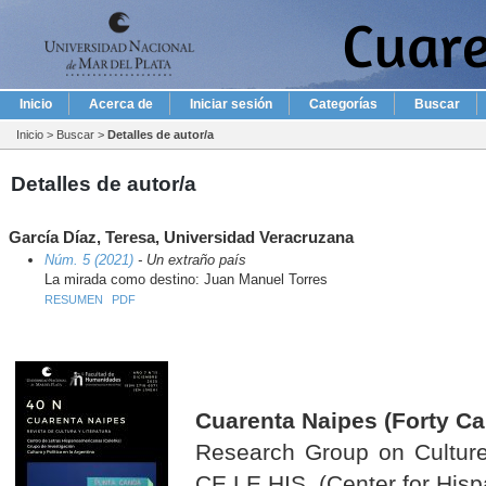
Inicio
Acerca de
Iniciar sesión
Categorías
Buscar
Inicio
>
Buscar
>
Detalles de autor/a
Detalles de autor/a
García Díaz, Teresa, Universidad Veracruzana
Núm. 5 (2021)
- Un extraño país
La mirada como destino: Juan Manuel Torres
RESUMEN
PDF
Cuarenta Naipes (Forty Ca
Research Group on Culture 
CE.LE.HIS. (Center for Hisp