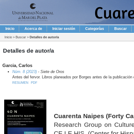
Inicio
Acerca de
Iniciar sesión
Categorías
Buscar
Inicio
>
Buscar
>
Detalles de autor/a
Detalles de autor/a
Garcia, Carlos
Núm. 8 (2023)
- Siete de Oros
Antes del fervor. Libros planeados por Borges antes de la publicació
RESUMEN
PDF
Cuarenta Naipes (Forty Ca
Research Group on Culture 
CE.LE.HIS. (Center for Hisp