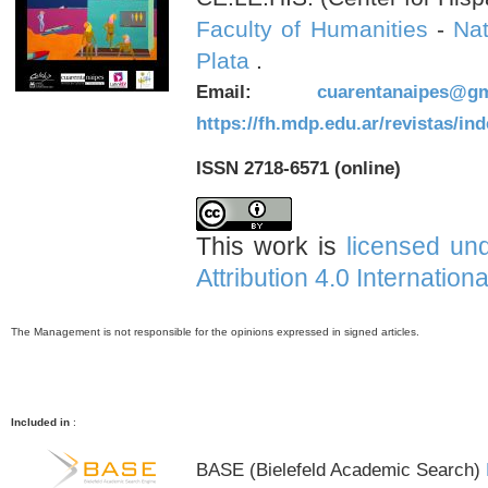
Faculty of Humanities
-
Nat
Plata
.
Email:
cuarentanaipes@gm
https://fh.mdp.edu.ar/revistas/in
ISSN 2718-6571 (online)
This work is
licensed un
Attribution 4.0 Internation
The Management is not responsible for the opinions expressed in signed articles.
Included in
:
BASE (Bielefeld Academic Search)