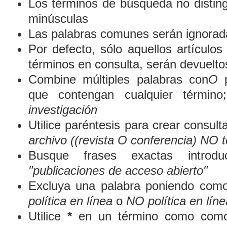
Los términos de búsqueda no distin
minúsculas
Las palabras comunes serán ignorad
Por defecto, sólo aquellos artículo
términos en consulta, serán devueltos
Combine múltiples palabras con
O
p
que contengan cualquier término
investigación
Utilice paréntesis para crear consult
archivo ((revista O conferencia) NO t
Busque frases exactas introduc
"publicaciones de acceso abierto"
Excluya una palabra poniendo como
política en línea
o
NO política en líne
Utilice
*
en un término como comod