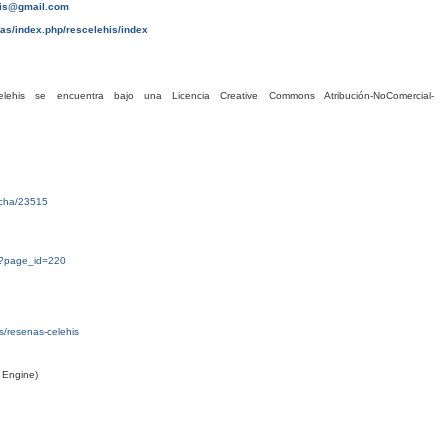
his@gmail.com
tas/index.php/rescelehis/index
his se encuentra bajo una Licencia Creative Commons Atribución-NoComercial-
ficha/23515
g/?page_id=220
tas/resenas-celehis
 Engine)