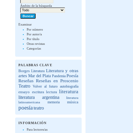
Ámbito de la búsqueda
Examinar
Por número
Por autor/a
Por título
Otras revistas
Categorías
PALABRAS CLAVE
Literatura y otras
Borges
Literatura
artes
Poesía
Mar del Plata
Pandemia
Reseñas
Reseñas en Proscenio
Teatro
Volver al futuro
autobiografía
literatura
lectura
ensayo
escritura
literatura argentina
literatura
música
latinoamericana
memoria
poesía
teatro
INFORMACIÓN
Para lectores/as