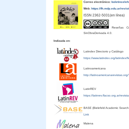
Correo electrónico:
boletincele
Web:
https://fh.mdp.edu.ar/revis
ISSN 2362-5031(en línea)
Reseñas Cele
SinObraDerivada 4.0.
Indizada en
:
Latindex Directorio y Catálogo
https://www.latindex.org/latindex/
Latinoamericana
http://latinoamericanarevistas.or
LatinREV
https://latinrev.flacso.org.ar/revis
BASE (Bielefeld Academic Search
Link
Malena