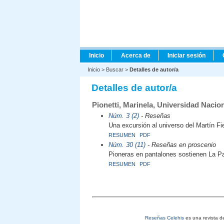
Inicio
Acerca de
Iniciar sesión
Inicio
>
Buscar
>
Detalles de autor/a
Detalles de autor/a
Pionetti, Marinela, Universidad Nacion
Núm. 3 (2)
- Reseñas
Una excursión al universo del Martín Fi
RESUMEN
PDF
Núm. 30 (11)
- Reseñas en proscenio
Pioneras en pantalones sostienen La Pa
RESUMEN
PDF
Reseñas Celehis
es una revista de