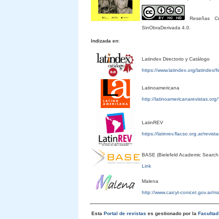
Reseñas Cele
SinObraDerivada 4.0.
Indizada en
:
Latindex Directorio y Catálogo
https://www.latindex.org/latindex/
Latinoamericana
http://latinoamericanarevistas.or
LatinREV
https://latinrev.flacso.org.ar/revis
BASE (Bielefeld Academic Search
Link
Malena
http://www.caicyt-conicet.gov.ar/
Esta
Portal de revistas
es gestionado por la
Faculta