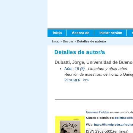
Inicio
Acerca de
Iniciar sesión
Inicio
>
Buscar
>
Detalles de autor/a
Detalles de autor/a
Dubatti, Jorge, Universidad de Bueno
Núm. 16 (6)
- Literatura y otras artes
Reunión de maestros: de Horacio Quiro
RESUMEN
PDF
Reseñas Celehis
es una revista de
Correo electrónico:
boletincele
Web:
https://fh.mdp.edu.ar/revis
ISSN 2362-5031(en línea)