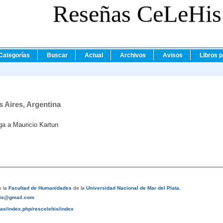
Reseñas CeLeHis
Categorías
Buscar
Actual
Archivos
Avisos
Libros 
s Aires, Argentina
ga a Mauricio Kartun
 la
Facultad de Humanidades
de la
Universidad Nacional de Mar del Plata
.
his@gmail.com
tas/index.php/rescelehis/index