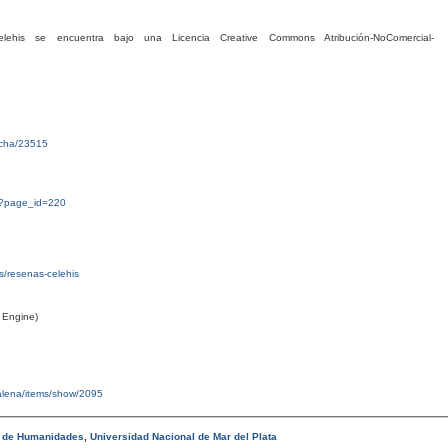
his se encuentra bajo una Licencia Creative Commons Atribución-NoComercial-
ficha/23515
g/?page_id=220
tas/resenas-celehis
 Engine)
malena/items/show/2095
d de Humanidades
,
Universidad Nacional de Mar del Plata