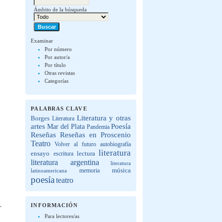
Ámbito de la búsqueda
Examinar
Por número
Por autor/a
Por título
Otras revistas
Categorías
PALABRAS CLAVE
Literatura y otras
Borges
Literatura
artes
Poesía
Mar del Plata
Pandemia
Reseñas
Reseñas en Proscenio
Teatro
Volver al futuro
autobiografía
literatura
lectura
ensayo
escritura
literatura argentina
literatura
música
latinoamericana
memoria
poesía
teatro
INFORMACIÓN
Para lectores/as