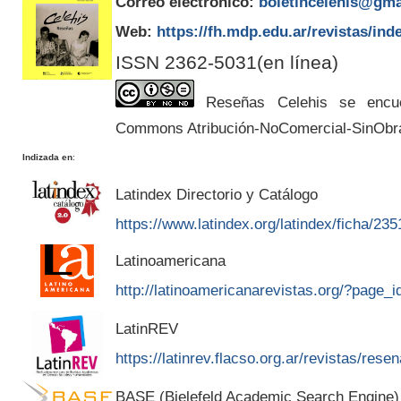
Correo electrónico:
boletincelehis@gma
Web:
https://fh.mdp.edu.ar/revistas/ind
ISSN 2362-5031(en línea)
Reseñas Celehis se encuen
Commons Atribución-NoComercial-SinObr
Indizada en
:
Latindex Directorio y Catálogo
https://www.latindex.org/latindex/ficha/235
Latinoamericana
http://latinoamericanarevistas.org/?page_
LatinREV
https://latinrev.flacso.org.ar/revistas/rese
BASE (Bielefeld Academic Search Engine)