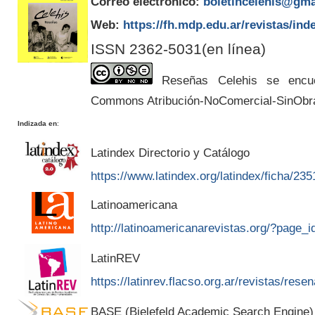
Correo electrónico:
boletincelehis@gma
Web:
https://fh.mdp.edu.ar/revistas/ind
ISSN 2362-5031(en línea)
Reseñas Celehis se encuen
Commons Atribución-NoComercial-SinObr
Indizada en
:
Latindex Directorio y Catálogo
https://www.latindex.org/latindex/ficha/235
Latinoamericana
http://latinoamericanarevistas.org/?page_
LatinREV
https://latinrev.flacso.org.ar/revistas/rese
BASE (Bielefeld Academic Search Engine)